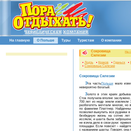
На главную
О Польше
Туры
Туристам
О компании
Сокровища
На 
Силезии
Лодзь
Краков
Гданьск
Сокровища Силезии
Сокровища Силезии
Эта часть
Польши
мало изве
невероятно богатый.
Золото в этих краях добывали издавна, поэтому и название свое шахта Золотой
Сток получила вполне заслужено.
700 лет из недр земли извлекли 1
разбогатеть мечтали многие, но
по фамилии Платтнер. Найденны
позволил выкупить все рудники в
безбедную жизнь на сотню лет
иссякли, и шахта была заброшен
не взяла дело в свои руки: прив
площадки. Если повезет – найдете
с названием шахты. Говорят, она 