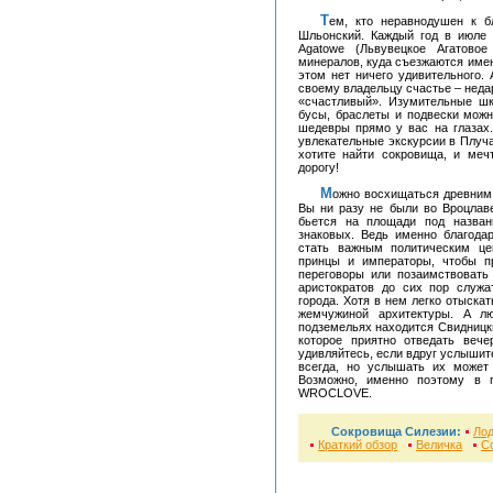
Тем, кто неравнодушен к благородным камням, нужно отправиться в Львувек-
Шльонский. Каждый год в июле 
Agatowe (Львувецкое Агатово
минералов, куда съезжаются имен
этом нет ничего удивительного. 
своему владельцу счастье – недар
«счастливый». Изумительные шка
бусы, браслеты и подвески можно
шедевры прямо у вас на глазах
увлекательные экскурсии в Плуча
хотите найти сокровища, и меч
дорогу!
Можно восхищаться древним Гданьском, Краковом, красавицей Варшавой. Но если
Вы ни разу не были во Вроцлаве
бьется на площади под назва
знаковых. Ведь именно благодар
стать важным политическим це
принцы и императоры, чтобы пр
переговоры или позаимствовать
аристократов до сих пор служа
города. Хотя в нем легко отыска
жемчужиной архитектуры. А л
подземельях находится Свидницки
которое приятно отведать веч
удивляйтесь, если вдруг услышит
всегда, но услышать их может
Возможно, именно поэтому в 
WROCLOVE.
Сокровища Силезии:
Лод
Краткий обзор
Величка
С