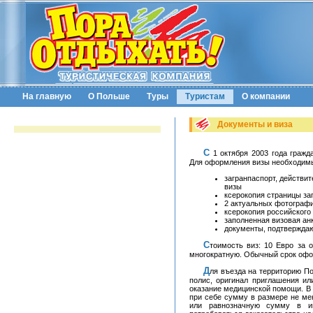
На главную
О Польше
Туры
Туристам
О компании
Документы и виза
С 1 октября 2003 года гражданам России для поездок в Польшу необходима виза.
Для оформления визы необходим
загранпаспорт, действи
визы
ксерокопия страницы за
2 актуальных фотографи
ксерокопия российского
заполненная визовая ан
документы, подтверждаю
Стоимость виз: 10 Евро за однократную визу, 16 Евро за двукратную, 50 Евро за
многократную. Обычный срок офор
Для въезда на территорию Польши необходимо иметь международный медицинский
полис, оригинал приглашения ил
оказание медицинской помощи. В 
при себе сумму в размере не ме
или равнозначную сумму в ин