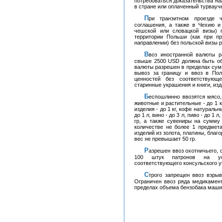
потребоваться доказательства на
в стране или оплаченный турвауч
При транзитном проезде через территорию Польши в страны Шенгенского
соглашения, а также в Чехию и
чешской или словацкой визы) 
территории Польши (как при п
направлении) без польской визы р
Ввоз иностранной валюты разрешен без ограничений, но вся валюта на сумму
свыше 2500 USD должна быть об
валюты разрешен в пределах сум
вывоз за границу и ввоз в По
ценностей без соответствующ
старинные украшения и книги, изд
Беспошлинно ввозятся мясо, рыба, мясо птицы и консервы из них - до 2 кг, жиры
животные и растительные - до 1 к
изделия - до 1 кг, кофе натуральн
до 1 л, вино - до 3 л, пиво - до 1 л
гр, а также сувениры на сумму
количестве не более 1 предмет
изделий из золота, платины, благ
вес не превышает 50 гр.
Разрешен ввоз охотничьего, спортивного, огнестрельного либо газового оружия и до
100 штук патронов на усл
соответствующего консульского 
Строго запрещен ввоз взрывчатых и радиоактивных веществ, ядов и наркотиков.
Ограничен ввоз ряда медикамент
пределах объема бензобака маши